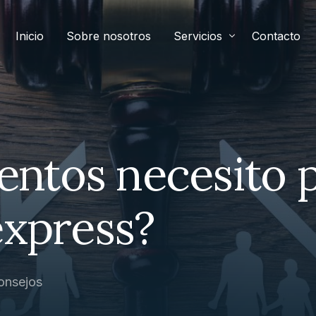
Inicio
Sobre nosotros
Servicios
Contacto
tos necesito pa
express?
onsejos