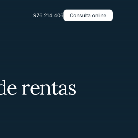
976 214 406
Consulta online
de rentas