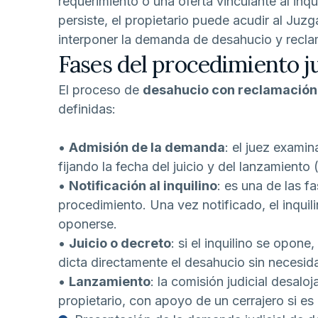
requerimiento o una oferta vinculante al inqu
persiste, el propietario puede acudir al Ju
interponer la demanda de desahucio y recla
Fases del procedimiento j
El proceso de
desahucio con reclamación
definidas:
•
Admisión de la demanda
: el juez exami
fijando la fecha del juicio y del lanzamiento 
•
Notificación al inquilino
: es una de las f
procedimiento. Una vez notificado, el inquil
oponerse.
•
Juicio o decreto
: si el inquilino se opone,
dicta directamente el desahucio sin necesida
•
Lanzamiento
: la comisión judicial desalo
propietario, con apoyo de un cerrajero si es