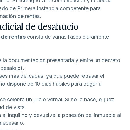
ilino. Si este ignora la comunicación y la deuda
zgado de Primera Instancia competente para
mación de rentas.
udicial de desahucio
 de rentas
consta de varias fases claramente
na la documentación presentada y emite un decreto
(desalojo).
ases más delicadas, ya que puede retrasar el
ino dispone de 10 días hábiles para pagar u
 se celebra un juicio verbal. Si no lo hace, el juez
d de vista.
ja al inquilino y devuelve la posesión del inmueble al
 necesario.