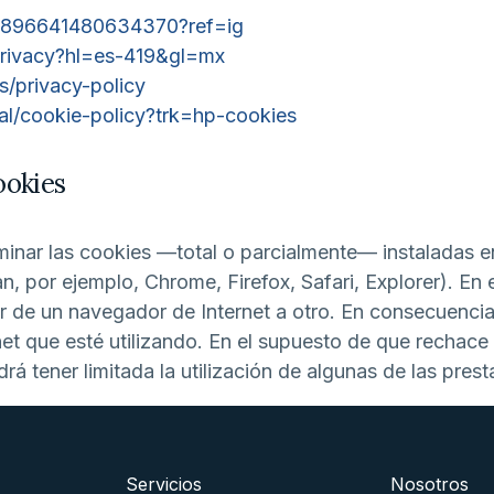
m/1896641480634370?ref=ig
/privacy?hl=es-419&gl=mx
es/privacy-policy
al/cookie-policy?trk=hp-cookies
ookies
iminar las cookies —total o parcialmente— instaladas e
, por ejemplo, Chrome, Firefox, Safari, Explorer). En 
ir de un navegador de Internet a otro. En consecuencia
rnet que esté utilizando. En el supuesto de que rechac
rá tener limitada la utilización de algunas de las pres
Servicios
Nosotros